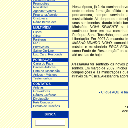
Promoções
Nesta época, já fazia caminhada v
Newsletter
onde recebeu formação sólida e cr
Agenda/Eventos
Programa Acorde
permaneceu, sempre servindo
Cristoteca
musicalidade. Ali despertou o de
Rádio Beatitudes
seus sentimentos, dando início t
Ministério
NOVA SEMENTE
se t
MULTIMÍDIA
continuou firme em sua caminhad
Clipes
Paróquia Santa Terezinha, onde as
Cifras
Libertação. Em 2007 Alessandra 
Partituras
MISSÃO MUNDO NOVO
, comuni
MP3
músico e missionário
EROS BION
Entrev
istas
Salmo On-Line
como Fonte de Restauração" os ca
Luiz Carv. Responde
até os dias de hoje.
FORMAÇÃO
Carta do Papa
Alessandra
foi sentindo os novos p
Direitos Autorais
sonhos. Em março de 2009, iniciou 
Lista de Discussão
composições e às ministrações que
Artigos - Músicos
através da música, Alessandra agora
Testemunhos
CONTATOS
Artistas
Gravadoras
Clique AQUI e 
Rádios Católicas
Divulgação
Fale Conosco!
Pedido de Orações
*
Ace
BUSCA