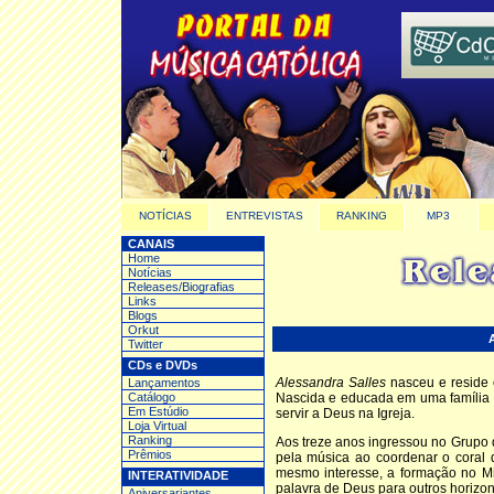
NOTÍCIAS
ENTREVISTAS
RANKING
MP3
CANAIS
Home
Notícias
Releases/Biografias
Links
Blogs
Orkut
Twitter
CDs e DVDs
Alessandra Salles
nasceu e reside 
Lançamentos
Catálogo
Nascida e educada em uma família c
Em Estúdio
servir a Deus na Igreja.
Loja Virtual
Ranking
Aos treze anos ingressou no Grupo d
Prêmios
pela música ao coordenar o coral 
mesmo interesse, a formação no Mi
INTERATIVIDADE
palavra de Deus para outros horizon
Aniversariantes