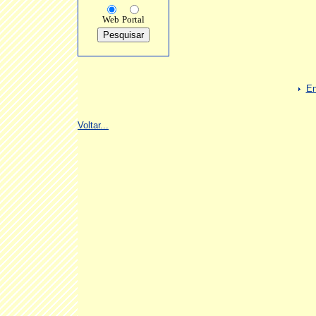
Web
Portal
En
Voltar...