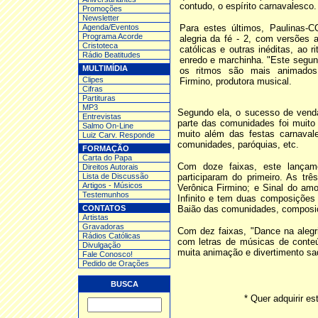
contudo, o espírito carnavalesco.
Promoções
Newsletter
Agenda/Eventos
Para estes últimos, Paulinas
Programa Acorde
alegria da fé - 2, com versões 
Cristoteca
católicas e outras inéditas, ao
Rádio Beatitudes
enredo e marchinha. "Este segun
MULTIMÍDIA
os ritmos são mais animados 
Clipes
Firmino, produtora musical.
Cifras
Partituras
MP3
Segundo ela, o sucesso de venda
Entrev
istas
parte das comunidades foi muito
Salmo On-Line
muito além das festas carnavale
Luiz Carv. Responde
comunidades, paróquias, etc.
FORMAÇÃO
Carta do Papa
Com doze faixas, este lançam
Direitos Autorais
Lista de Discussão
participaram do primeiro. As trê
Artigos - Músicos
Verônica Firmino; e Sinal do amo
Testemunhos
Infinito e tem duas composições
CONTATOS
Baião das comunidades, composiç
Artistas
Gravadoras
Com dez faixas, "Dance na alegri
Rádios Católicas
com letras de músicas de conte
Divulgação
muita animação e divertimento sad
Fale Conosco!
Pedido de Orações
BUSCA
* Quer adquirir 