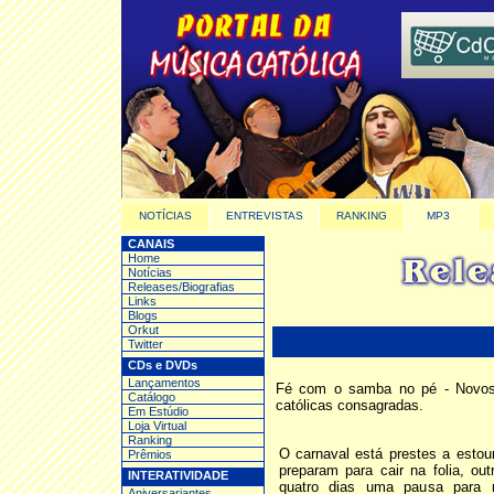
NOTÍCIAS
ENTREVISTAS
RANKING
MP3
CANAIS
Home
Notícias
Releases/Biografias
Links
Blogs
Orkut
Twitter
CDs e DVDs
Lançamentos
Fé com o samba no pé - Novos 
Catálogo
católicas consagradas.
Em Estúdio
Loja Virtual
Ranking
O carnaval está prestes a estou
Prêmios
preparam para cair na folia, ou
INTERATIVIDADE
quatro dias uma pausa para r
Aniversariantes