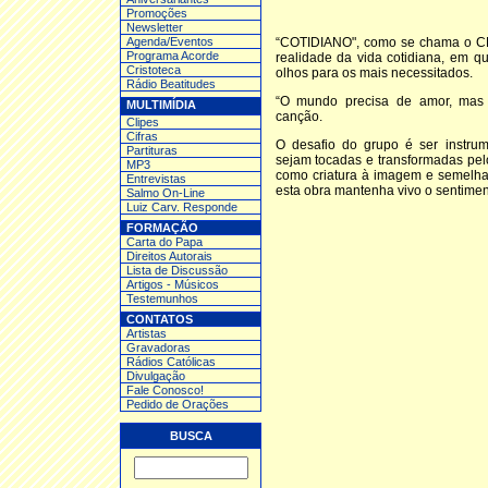
Promoções
Newsletter
Agenda/Eventos
“COTIDIANO", como se chama o CD
Programa Acorde
realidade da vida cotidiana, em q
Cristoteca
olhos para os mais necessitados.
Rádio Beatitudes
“O mundo precisa de amor, mas 
MULTIMÍDIA
canção.
Clipes
Cifras
O desafio do grupo é ser instru
Partituras
sejam tocadas e transformadas pel
MP3
como criatura à imagem e semelhan
Entrev
istas
esta obra mantenha vivo o sentime
Salmo On-Line
Luiz Carv. Responde
FORMAÇÃO
Carta do Papa
Direitos Autorais
Lista de Discussão
Artigos - Músicos
Testemunhos
CONTATOS
Artistas
Gravadoras
Rádios Católicas
Divulgação
Fale Conosco!
Pedido de Orações
BUSCA