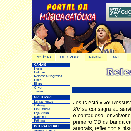
NOTÍCIAS
ENTREVISTAS
RANKING
MP3
CANAIS
Home
Notícias
Releases/Biografias
Links
Blogs
Orkut
Twitter
CDs e DVDs
Jesus está vivo! Ressus
Lançamentos
Catálogo
XV
se consagra ao serv
Em Estúdio
Loja Virtual
e contagioso, envolvendo
Ranking
Prêmios
primeiro CD da banda c
INTERATIVIDADE
autorais, refletindo a his
Aniversariantes