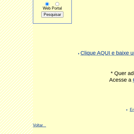
Web
Portal
Clique AQUI e baix
* Quer ad
Acesse a
En
Voltar...