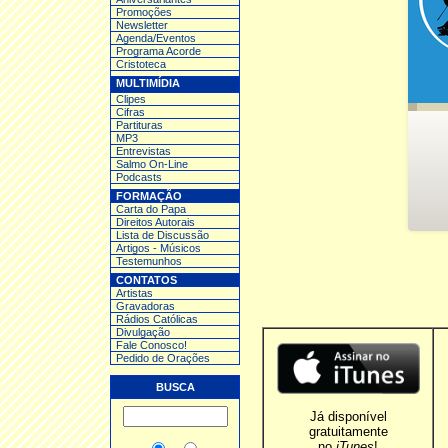
Promoções
Newsletter
Agenda/Eventos
Programa Acorde
Cristoteca
MULTIMÍDIA
Clipes
Cifras
Partituras
MP3
Entrev
istas
Salmo On-Line
Podcasts
FORMAÇÃO
Carta do Papa
Direitos Autorais
Lista de Discussão
Artigos - Músicos
Testemunhos
CONTATOS
Artistas
Gravadoras
Rádios Católicas
Divulgação
Fale Conosco!
Pedido de Orações
BUSCA
Já disponível
gratuitamente
no
iTunes
!