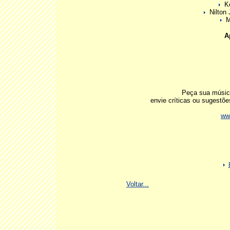
Ke
Nilton 
M
A
Peça sua música
envie críticas ou sugest
ww
Voltar...