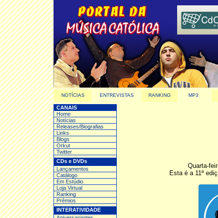
NOTÍCIAS
ENTREVISTAS
RANKING
MP3
CANAIS
Home
Notícias
Releases/Biografias
Links
Blogs
Orkut
Twitter
CDs e DVDs
Quarta-fei
Lançamentos
Esta é a 11ª edi
Catálogo
Em Estúdio
Loja Virtual
Ranking
Prêmios
INTERATIVIDADE
Aniversariantes