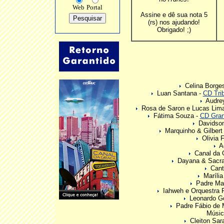
Web
Portal
Assine e dê sua nota 5
(rs) nos ajudando!
Obrigado! ;)
Celina Borge
Luan Santana -
CD Trib
Audrey
Rosa de Saron e Lucas Lim
Fátima Souza -
CD Gran
Davidson
Marquinho & Gilbert
Olivia F
Ad
Canal da 
Dayana & Sacr
Cant
Marília
Padre Ma
Iahweh e Orquestra Fi
Leonardo G
Padre Fábio de M
Músic
Cleiton Sar