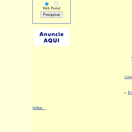
Web
Portal
List
En
Voltar...