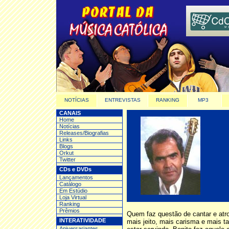
NOTÍCIAS
ENTREVISTAS
RANKING
MP3
CANAIS
Home
Notícias
Releases/Biografias
Links
Blogs
Orkut
Twitter
CDs e DVDs
Lançamentos
Catálogo
Em Estúdio
Loja Virtual
Ranking
Prêmios
Quem faz questão de cantar e atr
INTERATIVIDADE
mais jeito, mais carisma e mais t
Aniversariantes