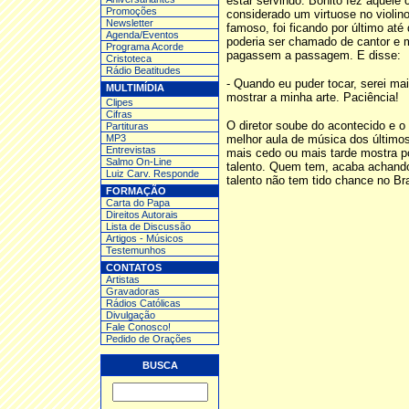
estar servindo. Bonito fez aquele
Promoções
considerado um virtuose no violin
Newsletter
famoso, foi ficando por último at
Agenda/Eventos
poderia ser chamado de cantor e 
Programa Acorde
pagassem a passagem. E disse:
Cristoteca
Rádio Beatitudes
- Quando eu puder tocar, serei ma
MULTIMÍDIA
mostrar a minha arte. Paciência!
Clipes
Cifras
O diretor soube do acontecido e 
Partituras
MP3
melhor aula de música dos último
Entrev
istas
mais cedo ou mais tarde mostra p
Salmo On-Line
talento. Quem tem, acaba achando
Luiz Carv. Responde
talento não tem tido chance no Br
FORMAÇÃO
Carta do Papa
Direitos Autorais
Lista de Discussão
Artigos - Músicos
Testemunhos
CONTATOS
Artistas
Gravadoras
Rádios Católicas
Divulgação
Fale Conosco!
Pedido de Orações
BUSCA