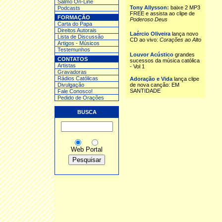
Salmo On-Line
Tony Allysson:
baixe 2 MP3
Podcasts
FREE e assista ao clipe de
FORMAÇÃO
Poderoso Deus
Carta do Papa
Direitos Autorais
Laércio Oliveira
lança novo
Lista de Discussão
CD ao vivo:
Corações ao Alto
Artigos - Músicos
Testemunhos
Louvor Acústico
grandes
CONTATOS
sucessos da música católica
Artistas
- Vol 1
Gravadoras
Rádios Católicas
Adoração e Vida
lança clipe
Divulgação
de nova canção: EM
SANTIDADE
Fale Conosco!
Pedido de Orações
BUSCA
Web
Portal