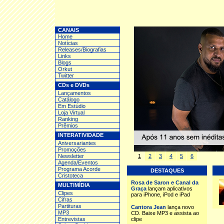
CANAIS
Home
Notícias
Releases/Biografias
Links
Blogs
Orkut
Twitter
CDs e DVDs
Lançamentos
Catálogo
Em Estúdio
Loja Virtual
Ranking
Prêmios
INTERATIVIDADE
Aniversariantes
Promoções
Newsletter
1
2
3
4
5
6
Agenda/Eventos
Programa Acorde
DESTAQUES
Cristoteca
Rosa de Saron e Canal da
MULTIMÍDIA
Graça
lançam aplicativos
Clipes
para iPhone, iPod e iPad
Cifras
Partituras
Cantora Jean
lança novo
MP3
CD. Baixe MP3 e assista ao
Entrev
istas
clipe