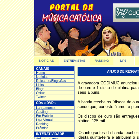
NOTÍCIAS
ENTREVISTAS
RANKING
MP3
CANAIS
ANJOS DE RESGATE
Home
Notícias
Releases/Biografias
A gravadora CODIMUC anunciou na 
Links
de ouro e 1 disco de platina par
Blogs
seus álbuns.
Orkut
Twitter
A banda recebe os “discos de our
CDs e DVDs
sendo que, por este último, é pr
Lançamentos
Catálogo
Em Estúdio
Os discos de ouro são entregue
Loja Virtual
platina, 125 mil.
Ranking
Prêmios
Os integrantes da banda recebera
INTERATIVIDADE
desta quinta-feira e atribuem o
Aniversariantes