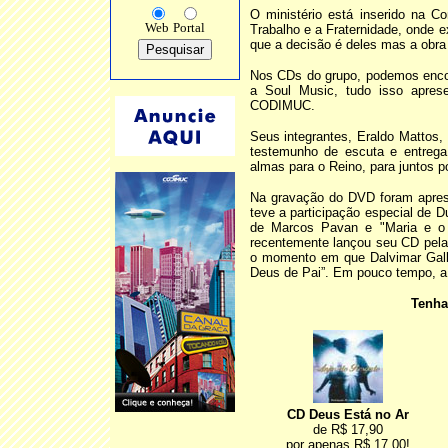
O ministério está inserido na 
Web
Portal
Trabalho e a Fraternidade, onde e
que a decisão é deles mas a obra
Nos CDs do grupo, podemos encon
a Soul Music, tudo isso aprese
CODIMUC.
Seus integrantes, Eraldo Mattos,
testemunho de escuta e entrega
almas para o Reino, para juntos 
Na gravação do DVD foram aprese
teve a participação especial de
de Marcos Pavan e "Maria e o 
recentemente lançou seu CD pel
o momento em que Dalvimar Gall
Deus de Pai”. Em pouco tempo, a
Tenha
CD Deus Está no Ar
de R$ 17,90
por apenas R$ 17,00!