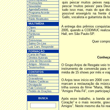
quis pescar muitos peixes na
Promoções
pescar ‘muitos peixes’ para Deu
Newsletter
Agenda/Eventos
tudo isso mas, mais do que dis
Programa Acorde
possível enxergá-lo na frente d
Cristoteca
Gallo, vocalista e guitarrista da b
Rádio Beatitudes
MULTIMÍDIA
A entrega dos prêmios conquistad
Clipes
2005, quando a CODIMUC realiza
Cifras
Hall, em São Paulo-SP.
Partituras
MP3
Entrev
istas
Quer compra
Salmo On-Line
Luiz Carv. Responde
FORMAÇÃO
Carta do Papa
Conheça
Direitos Autorais
Lista de Discussão
Artigos - Músicos
O Grupo Anjos de Resgate veio tr
Testemunhos
instrumento de conversão para mu
CONTATOS
média de 15 shows por mês e viaj
Artistas
Gravadoras
O Anjos teve início em 2000 com
Rádios Católicas
marcam a restauração da música 
Divulgação
trilha sonora do filme "Maria, M
Fale Conosco!
“Amigos Pela Fé”, com participaç
Pedido de Orações
BUSCA
Após esse trabalho, a banda a
Coração” e o mais recente, grav
Amigos”. Neste mesmo dia foi re