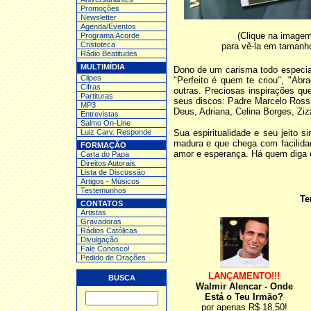
Promoções
Newsletter
Agenda/Eventos
(Clique na image
Programa Acorde
Cristoteca
para vê-la em tamanh
Rádio Beatitudes
MULTIMÍDIA
Dono de um carisma todo especia
Clipes
"Perfeito é quem te criou", "Abr
Cifras
outras. Preciosas inspirações q
Partituras
seus discos: Padre Marcelo Rossi
MP3
Deus, Adriana, Celina Borges, Ziz
Entrev
istas
Salmo On-Line
Luiz Carv. Responde
Sua espiritualidade e seu jeito 
madura e que chega com facilid
FORMAÇÃO
amor e esperança. Há quem diga q
Carta do Papa
Direitos Autorais
Lista de Discussão
Artigos - Músicos
Testemunhos
Te
CONTATOS
Artistas
Gravadoras
Rádios Católicas
Divulgação
Fale Conosco!
Pedido de Orações
LANÇAMENTO!!!
BUSCA
Walmir Alencar - Onde
Está o Teu Irmão?
por apenas R$ 18,50!