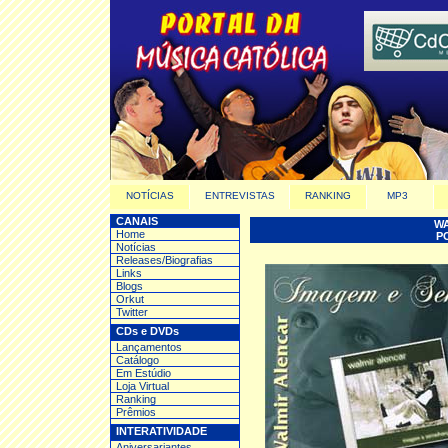
NOTÍCIAS
ENTREVISTAS
RANKING
MP3
CANAIS
WA
Home
P
Notícias
Releases/Biografias
Links
Blogs
Orkut
Twitter
CDs e DVDs
Lançamentos
Catálogo
Em Estúdio
Loja Virtual
Ranking
Prêmios
INTERATIVIDADE
Aniversariantes