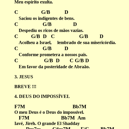
Meu espírito exulta.
C G/B D
Saciou os indigentes de bens.
C G/B D
Despediu os ricos de mãos vazias.
C G/B D C G/B D
Acolheu a Israel, lembrado de sua misericórdia.
C G/B D
Conforme prometera a nossos pais.
C G/B D C G/B D
Em favor da posteridade de Abraão.
3. JESUS
BREVE !!!
4. DEUS DO IMPOSSÍVEL
F7M Bb7M
O meu Deus é o Deus do impossível.
F7M Bb7M Am
Iavé, Jireh. O grande El Shadday