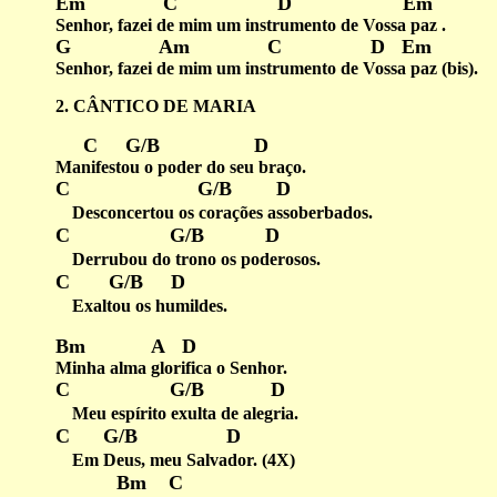
Em C D Em
Senhor, fazei de mim um instrumento de Vossa paz .
G Am C D Em
Senhor, fazei de mim um instrumento de Vossa paz (bis).
2. CÂNTICO DE MARIA
C G/B D
Manifestou o poder do seu braço.
C G/B D
Desconcertou os corações assoberbados.
C G/B D
Derrubou do trono os poderosos.
C G/B D
Exaltou os humildes.
Bm A D
Minha alma glorifica o Senhor.
C G/B D
Meu espírito exulta de alegria.
C G/B D
Em Deus, meu Salvador. (4X)
Bm C