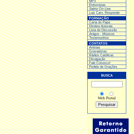
MP3
Entrev
istas
Salmo On-Line
Luiz Carv. Responde
FORMAÇÃO
Carta do Papa
Direitos Autorais
Lista de Discussão
Artigos - Músicos
Testemunhos
CONTATOS
Artistas
Gravadoras
Rádios Católicas
Divulgação
Fale Conosco!
Pedido de Orações
BUSCA
Web
Portal