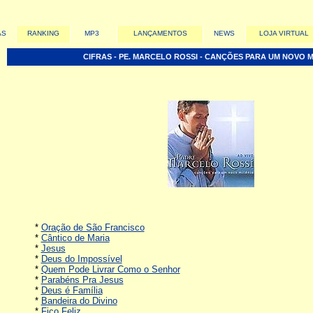
AS
RANKING
MP3
LANÇAMENTOS
NEWS
LOJA VIRTUAL
CIFRAS - PE. MARCELO ROSSI - CANÇÕES PARA UM NOVO M
*
Oração de São Francisco
*
Cântico de Maria
*
Jesus
*
Deus do Impossível
*
Quem Pode Livrar Como o Senhor
*
Parabéns Pra Jesus
*
Deus é Família
*
Bandeira do Divino
*
Fico Feliz