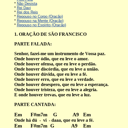
*
Não Desista
*
Rei Davi
*
Rei dos Reis
*
Repouso no Corpo (Oração)
*
Repouso na Mente (Oração)
*
Repouso no Espírito (Oração)
1. ORAÇÃO DE SÃO FRANCISCO
PARTE FALADA:
Senhor, fazei-me um instrumento de Vossa paz.
Onde houver ódio, que eu leve o amor.
Onde houver ofensa, que eu leve o perdão.
Onde houver discórdia, que eu leve a união.
Onde houver dúvida, que eu leve a fé.
Onde houver erro, que eu leve a verdade.
Onde houver desespero, que eu leve a esperança.
Onde houver tristeza, que eu leve a alegria.
E onde houver trevas, que eu leve a luz.
PARTE CANTADA:
Em F#m7m G A9 Em
Onde há dú - vi - daaa, que eu leve a fé.
Em F#m7m G A9 Em