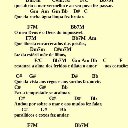
Dm7m C#m7M F/C Bb7M
que abriu o mar vermelho e ao seu povo fez passar.
Gm Am Gm Bb D# C
Que da rocha água limpa fez brotar.
F7M Bb7M
O meu Deus é o Deus do impossível.
F7M Bb7M Am
Que liberta encarcerados das prisões,
Dm7m C#m7M
faz da estéril mãe de filhos,
F/C Bb7M Gm Am Bb C F
restaura a alma dos feridos e dilata o amor nos corações
C# G# D# Bb
Que dá vista aos cegos e aos surdos faz ouvir.
C# G# Bb
Faz a tempestade se acalmar.
C# G# D# Bb
Andou por sobre o mar e aos mudos fez falar,
C# G# Bb
paralíticos e coxos fez andar.
F7M Bb7M