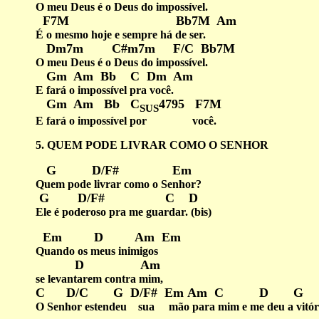
O meu Deus é o Deus do impossível.
F7M Bb7M Am
É o mesmo hoje e sempre há de ser.
Dm7m C#m7m F/C Bb7M
O meu Deus é o Deus do impossível.
Gm Am Bb C Dm Am
E fará o impossível pra você.
Gm Am Bb C
4795 F7M
SUS
E fará o impossível por você.
5. QUEM PODE LIVRAR COMO O SENHOR
G D/F# Em
Quem pode livrar como o Senhor?
G D/F# C D
Ele é poderoso pra me guardar. (bis)
Em D Am Em
Quando os meus inimigos
D Am
se levantarem contra mim,
C D/C G D/F# Em Am C D G
O Senhor estendeu sua mão para mim e me deu a vitória