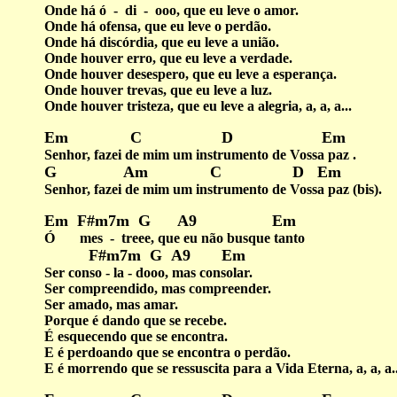
Onde há ó - di - ooo, que eu leve o amor.
Onde há ofensa, que eu leve o perdão.
Onde há discórdia, que eu leve a união.
Onde houver erro, que eu leve a verdade.
Onde houver desespero, que eu leve a esperança.
Onde houver trevas, que eu leve a luz.
Onde houver tristeza, que eu leve a alegria, a, a, a...
Em C D Em
Senhor, fazei de mim um instrumento de Vossa paz .
G Am C D Em
Senhor, fazei de mim um instrumento de Vossa paz (bis).
Em F#m7m G A9 Em
Ó mes - treee, que eu não busque tanto
F#m7m G A9 Em
Ser conso - la - dooo, mas consolar.
Ser compreendido, mas compreender.
Ser amado, mas amar.
Porque é dando que se recebe.
É esquecendo que se encontra.
E é perdoando que se encontra o perdão.
E é morrendo que se ressuscita para a Vida Eterna, a, a, a..