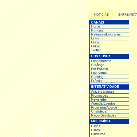
NOTÍCIAS
ENTREVIST
CANAIS
Home
Notícias
Releases/Biografias
Links
Blogs
Orkut
Twitter
CDs e DVDs
Lançamentos
Catálogo
Em Estúdio
Loja Virtual
Ranking
Prêmios
INTERATIVIDADE
Aniversariantes
Promoções
Newsletter
Agenda/Eventos
Programa Acorde
Cristoteca
Rádio Beatitudes
MULTIMÍDIA
Clipes
Cifras
Partituras