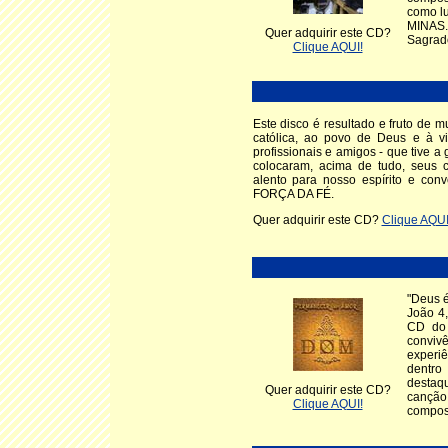
como lu
MINAS.
Quer adquirir este CD?
Sagrado
Clique AQUI!
Este disco é resultado e fruto de m
católica, ao povo de Deus e à vid
profissionais e amigos - que tive 
colocaram, acima de tudo, seus c
alento para nosso espírito e con
FORÇA DA FÉ.
Quer adquirir este CD?
Clique AQUI
"Deus 
João 4
CD do 
conviv
experiê
dentro
destaq
Quer adquirir este CD?
canção
Clique AQUI!
composi