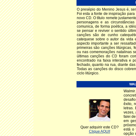
O presépio do Menino Jesus é, sem
Foi esta a fonte de inspiração par
novo CD. O título remete justament
personagens e as circunstância
comunica, de forma poética, a id
se pensar e reviver o sentido últ
canções são de cunho catequét
catequese sobre o autor da vida 
aspecto importante a ser ressalta
primeiras são canções litúrgicas, 
ou nas comemorações natalinas se
últimas canções do CD foram comp
encontrado na faixa interativa e 
fechado, quanto na rua, diante das
Todas as canções do disco cobrem
ciclo litúrgico.
WAL
Walmir 
concret
desafio
êxito,
letras.
vezes,
falei d
em ges
próximo
Quer adquirir este CD?
está o
Clique AQUI!
opção d