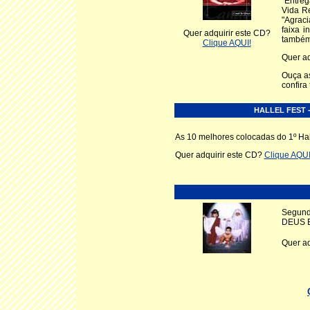
"Entre
Vida R
"Agraci
faixa i
Quer adquirir este CD?
também 
Clique AQUI!
Quer ad
Ouça a
confir
HALLEL FEST 
As 10 melhores colocadas do 1º Hal
Quer adquirir este CD?
Clique AQUI
Segund
DEUS ES
Quer ad