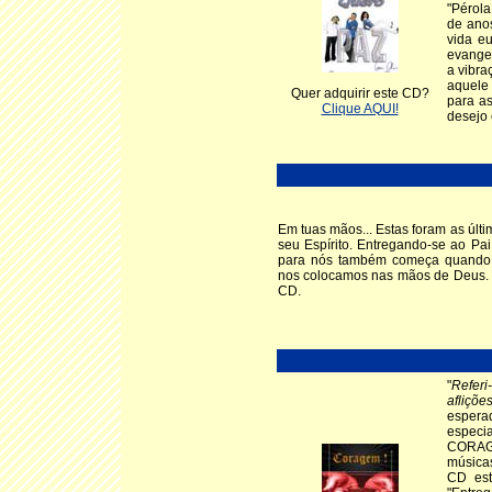
"Pérola
de ano
vida e
evangel
a vibra
aquele 
Quer adquirir este CD?
para a
Clique AQUI!
desejo 
Em tuas mãos... Estas foram as últi
seu Espírito. Entregando-se ao Pa
para nós também começa quando
nos colocamos nas mãos de Deus.
CD.
"
Referi
afliçõ
espera
especia
CORAGE
músicas
CD est