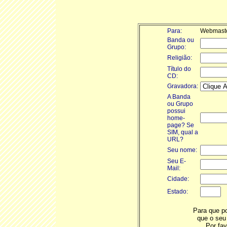
Para:
Webmaster
Banda ou
Grupo:
Religião:
Título do
CD:
Gravadora:
A Banda
ou Grupo
possui
home-
page? Se
SIM, qual a
URL?
Seu nome:
Seu E-
Mail:
Cidade:
Estado:
Para que p
que o seu
Por fav