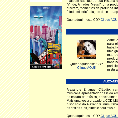
mais um capítulo de sua História 
"Vinde, Amados Meus!", uma produ
ouvirem, momentos de profunda in
é todo misericórdia, um doce abraço
Quer adquirir este CD?
Clique AQUI
Adriel
para e
trabalh
uma gra
mas de
produç
trabal
Quer adquirir este CD?
partic
Clique AQUI!
mistura
ALEXANDR
Alexandre Emanuel Cláudio, canto
musical e apresentador nascido e
ao estudo da música, principalmente
Mais uma vez a gravadora CODIMUC
disco solo do Alexandre, num traba
os estilos funk, blues e soul music.
Quer adquirir este CD?
Clique AQUI