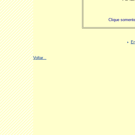
Clique somente
En
Voltar...