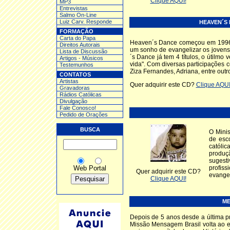
Clique AQUI!
MP3
Entrev
istas
Salmo On-Line
Luiz Carv. Responde
HEAVEN´S 
FORMAÇÃO
Carta do Papa
Heaven´s Dance começou em 1996
Direitos Autorais
um sonho de evangelizar os jovens
Lista de Discussão
´s Dance já tem 4 títulos, o útilmo
Artigos - Músicos
vida". Com diversas participações 
Testemunhos
Ziza Fernandes, Adriana, entre out
CONTATOS
Artistas
Quer adquirir este CD?
Clique AQUI
Gravadoras
Rádios Católicas
Divulgação
Fale Conosco!
Pedido de Orações
BUSCA
O Mini
de esc
católi
produç
sugesti
Web
Portal
profis
Quer adquirir este CD?
evangel
Clique AQUI!
ME
Depois de 5 anos desde a última p
Missão Mensagem Brasil volta ao 