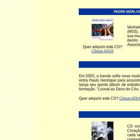
PADRE MÁRLON
Venham
(MSS),
sua mus
dentro 
Associa
Quer adquirir este CD?
Clique AQUI!
Em 2003, a banda sofre nova mudanç
entra Paulo Henrique para assumir
lança seu quinto álbum de estúdi
formação. "Louvai ao Deus do Céu. P
Quer adquirir este CD?
Clique AQUI
CD com
Coraçã
cada ve
composi