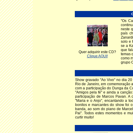
C
"Os Ca
continu
neste 
país c
Zanard
solo e 
se a Ka
que fa
Quer adquirir este CD?
temas q
Clique AQUI!
como ma
grupo C
Show gravado "Ao Vivo" no dia 20
Rio de Janeiro, em comemoração a
com a participação do Dunga da C
"Amigos pela fé" e ainda a cançã
participação de Marcos Pavan. A
"Maria e o Anjo", encantando a t
bonitos e marcantes do show foi 
banda, ao som do piano de Marce
Pai". Todos estes momentos e mui
curtir muito!