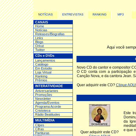
NOTÍCIAS
ENTREVISTAS
RANKING
MP3
CANAIS
Home
Notícias
Releases/Biografias
Links
Blogs
Orkut
Aqui você sempr
Twitter
CDs e DVDs
Lançamentos
Catálogo
Novo CD do cantor e compositor 
Em Estúdio
O CD conta com a participação e
Loja Virtual
Canção Nova, e da cantora Jean. S
Ranking
Prêmios
Quer adquirir este CD?
Clique AQUI
INTERATIVIDADE
Aniversariantes
Promoções
Newsletter
Agenda/Eventos
Programa Acorde
Cristoteca
Este t
Rádio Beatitudes
Dominus
MULTIMÍDIA
da Igr
Clipes
meditat
Cifras
e que n
Quer adquirir este CD?
Partituras