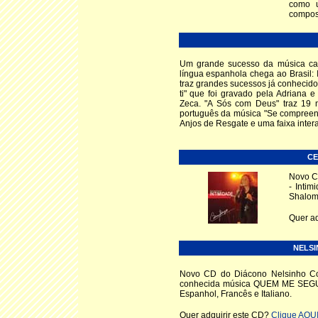
como u
composi
Um grande sucesso da música cat
língua espanhola chega ao Brasil
traz grandes sucessos já conhecid
ti" que foi gravado pela Adriana 
Zeca. "A Sós com Deus" traz 19 
português da música "Se compreend
Anjos de Resgate e uma faixa intera
CE
Novo CD
- Inti
Shalom
Quer ad
NELSI
Novo CD do Diácono Nelsinho Co
conhecida música QUEM ME SEGUR
Espanhol, Francês e Italiano.
Quer adquirir este CD?
Clique AQUI